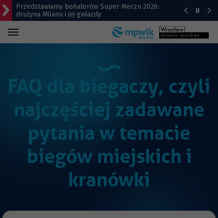
Przedstawiamy bohaterów Super Meczu 2026:
drużyna Milanu i jej gwiazdy
Gwiazdy wystąpią na Dworcu Głównym we
Wrocławiu | TERMINY
Kamienica z Nadodrza po remoncie zyska windę! To
będzie duża metamorfoza
FAQ dla biegaczy, czyli
Do Marrakeszu bez przesiadek. Nowy kierunek z
najczęściej zadawane
Wrocławia
Remont Gajowickiej. Prace od Hallera do
pytania w temacie
Racławickiej
biegów miejskich i
kranówki