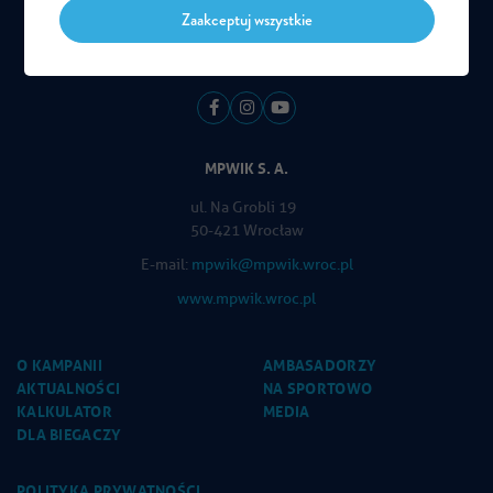
Zaakceptuj wszystkie
MPWIK S. A.
ul. Na Grobli 19
50-421 Wrocław
E-mail:
mpwik@mpwik.wroc.pl
www.mpwik.wroc.pl
O KAMPANII
AMBASADORZY
AKTUALNOŚCI
NA SPORTOWO
KALKULATOR
MEDIA
DLA BIEGACZY
POLITYKA PRYWATNOŚCI