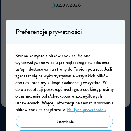
02.07.2026
Preferencje prywatności
Odpowiedź: zdrowsza jest woda
zimna
Strona korzysta z plików cookies. Są one
MPWiK dostarcza tylko wodę zimną. Najlepsza dla
wykorzystywane w celu jak najlepszego świadczenia
ludzkiego organizmu jest woda nieprzegotowana.
usług i dostosowania strony do Twoich potrzeb. Jeśli
Gotowanie wody z kranu zmniejsza ilość cennych
zgadzasz się na wykorzystywanie wszystkich plików
składników mineralnych dla człowieka, jak: magnez,
cookies, prosimy kliknąć Zaakceptuj wszystkie. W
wapń czy sód.
celu akceptacji poszczególnych grup cookies, prosimy
o zaznaczenie pola/checkboxa w szczegółowych
ustawieniach. Więcej informacji na temat stosowania
plików cookies znajdziesz w
Polityce prywatności.
Ustawienia