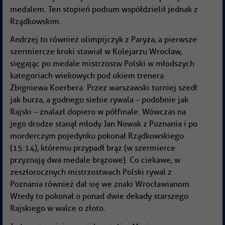
medalem. Ten stopień podium współdzielił jednak z
Rządkowskim.
Andrzej to również olimpijczyk z Paryża, a pierwsze
szermiercze kroki stawiał w Kolejarzu Wrocław,
sięgając po medale mistrzostw Polski w młodszych
kategoriach wiekowych pod okiem trenera
Zbigniewa Koerbera. Przez warszawski turniej szedł
jak burza, a godnego siebie rywala – podobnie jak
Rajski – znalazł dopiero w półfinale. Wówczas na
jego drodze stanął młody Jan Nowak z Poznania i po
morderczym pojedynku pokonał Rządkowskiego
(15:14), któremu przypadł brąz (w szermierce
przyznają dwa medale brązowe). Co ciekawe, w
zeszłorocznych mistrzostwach Polski rywal z
Poznania również dał się we znaki Wrocławianom.
Wtedy to pokonał o ponad dwie dekady starszego
Rajskiego w walce o złoto.