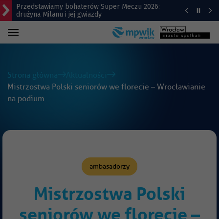
Przedstawiamy bohaterów Super Meczu 2026:
drużyna Milanu i jej gwiazdy
Gwiazdy wystąpią na Dworcu Głównym we
Wrocławiu | TERMINY
Kamienica z Nadodrza po remoncie zyska windę! To
będzie duża metamorfoza
Strona główna
Aktualności
Mistrzostwa Polski seniorów we florecie – Wrocławianie
Do Marrakeszu bez przesiadek. Nowy kierunek z
na podium
Wrocławia
Remont Gajowickiej. Prace od Hallera do
Racławickiej
ambasadorzy
Mistrzostwa Polski
seniorów we florecie –