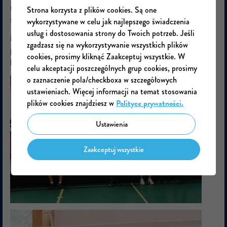
młodzieżą. Podobnie jak Leszek Rajski. Zatem w tej
Strona korzysta z plików cookies. Są one
szkole wiedzę możecie czerpać od najlepszych.
wykorzystywane w celu jak najlepszego świadczenia
usług i dostosowania strony do Twoich potrzeb. Jeśli
Mówią, że szermierka w SP 85 to trafiony wybór na
zgadzasz się na wykorzystywanie wszystkich plików
przyszłość. Zatem trenuj i spożywaj napój mistrzów
cookies, prosimy kliknąć Zaakceptuj wszystkie. W
kampanii #PijKranówkę.
celu akceptacji poszczególnych grup cookies, prosimy
o zaznaczenie pola/checkboxa w szczegółowych
ustawieniach. Więcej informacji na temat stosowania
plików cookies znajdziesz w
Polityce prywatności.
Ustawienia
Zaakceptuj wszystkie