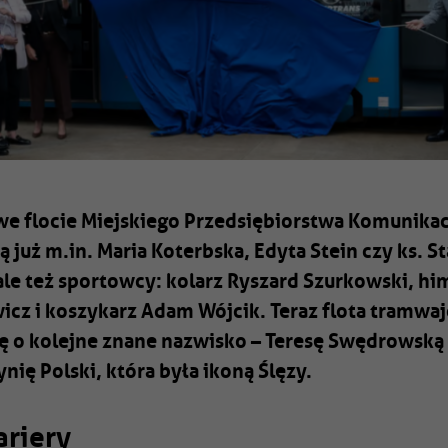
we flocie Miejskiego Przedsiębiorstwa Komunika
 już m.in. Maria Koterbska, Edyta Stein czy ks. S
le też sportowcy: kolarz Ryszard Szurkowski, hi
cz i koszykarz Adam Wójcik. Teraz flota tramwa
ę o kolejne znane nazwisko – Teresę Swędrowską
nię Polski, która była ikoną Ślęzy.
ariery