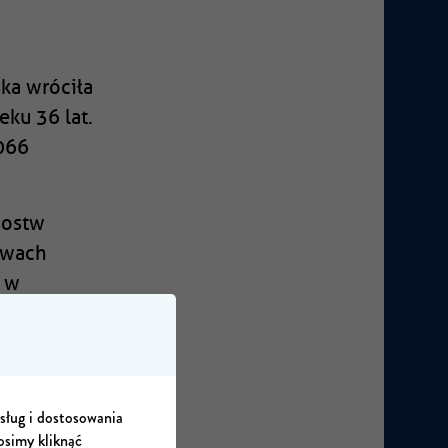
ka wróciła
eku 36 lat.
066
zostw
stwach
ę w
spotkań i
ianka
usług i dostosowania
osimy kliknąć