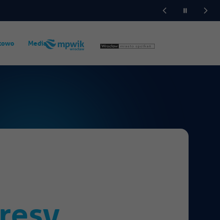
towo
Media
resy