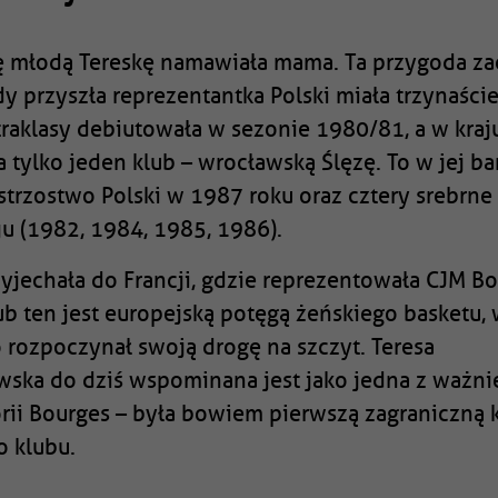
 młodą Tereskę namawiała mama. Ta przygoda zac
y przyszła reprezentantka Polski miała trzynaście
traklasy debiutowała w sezonie 1980/81, a w kraj
 tylko jeden klub – wrocławską Ślęzę. To w jej b
strzostwo Polski w 1987 roku oraz cztery srebrn
ju (1982, 1984, 1985, 1986).
jechała do Francji, gdzie reprezentowała CJM B
lub ten jest europejską potęgą żeńskiego basketu
 rozpoczynał swoją drogę na szczyt. Teresa
ska do dziś wspominana jest jako jedna z ważni
orii Bourges – była bowiem pierwszą zagraniczną 
o klubu.