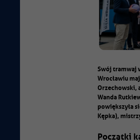
Swój tramwaj 
Wrocławiu mają
Orzechowski, a
Wanda Rutkiewi
powiększyła si
Kępka), mistrzy
Początki k