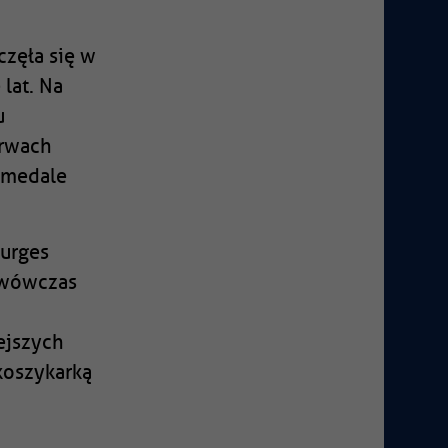
zęła się w
 lat. Na
u
arwach
e medale
ourges
, wówczas
ejszych
koszykarką