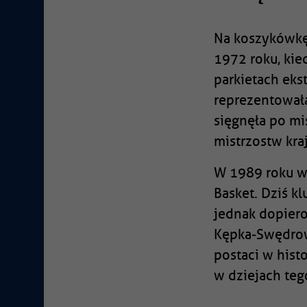
Na koszykówkę
1972 roku, kied
parkietach eks
reprezentowała
sięgnęła po mi
mistrzostw kra
W 1989 roku wy
Basket. Dziś k
jednak dopiero
Kępka‑Swędrow
postaci w hist
w dziejach teg