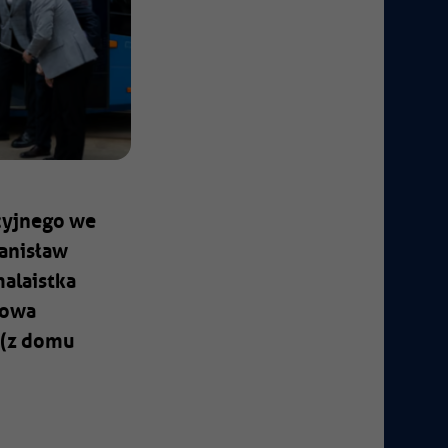
cyjnego we
tanisław
malaistka
jowa
 (z domu