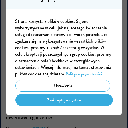
Święto Rowerzysty co roku przyciąga miłośników
dwóch kółek na największą, niesportową imprezę
rowerową w regionie. Uczestnicy wspólnie przejadą
Strona korzysta z plików cookies. Są one
ulicami miasta przy muzyce, tworząc barwny i
wykorzystywane w celu jak najlepszego świadczenia
usług i dostosowania strony do Twoich potrzeb. Jeśli
radosny peleton.
zgadzasz się na wykorzystywanie wszystkich plików
Po przejeździe wydarzenie przeniesie się do Parku
cookies, prosimy kliknąć Zaakceptuj wszystkie. W
Tołpy, gdzie rozpocznie się plenerowy piknik pełen
celu akceptacji poszczególnych grup cookies, prosimy
atrakcji. Na miejscu na rowerzystów i ich bliskich
o zaznaczenie pola/checkboxa w szczegółowych
gra miejska, darmowe serwisy
będą czekać m.in.
ustawieniach. Więcej informacji na temat stosowania
rowerowe, warsztaty, konkursy, szkolenia z
plików cookies znajdziesz w
Polityce prywatności.
pierwszej pomocy
oraz strefa relaksu z
Ustawienia
foodtruckami.
Nie zabraknie także mniej oczywistych atrakcji, jak
Zaakceptuj wszystkie
blenderbike czy pamiątkowe sesje zdjęciowe, a
loteria fantowa
tradycyjna
da szansę na zdobycie
rowerowych gadżetów.