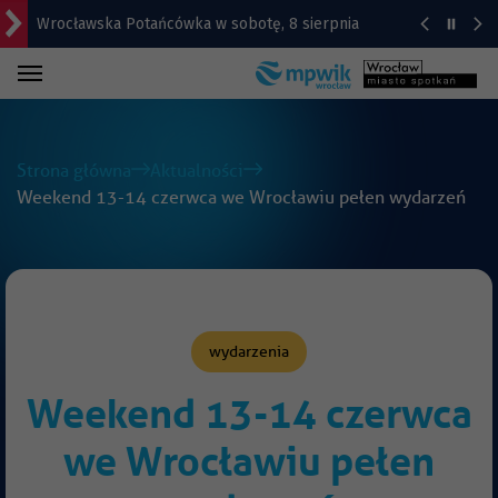
Wrocławska Potańcówka w sobotę, 8 sierpnia
Bitwa o Twierdzę w sobotę w Kłodzku. Co w
programie?
Bezpłatny koncert Ferajny Hoovera w niedzielę na
Komuny Paryskiej
Strona główna
Aktualności
Weekend 13-14 czerwca we Wrocławiu pełen wydarzeń
Rekordowa liczba uwag do planu ogólnego.
Decyzja radnych 24 sierpnia
Na autostradzie A4 pod Wrocławiem zderzyły się 4
samochody
wydarzenia
Weekend 13-14 czerwca
we Wrocławiu pełen