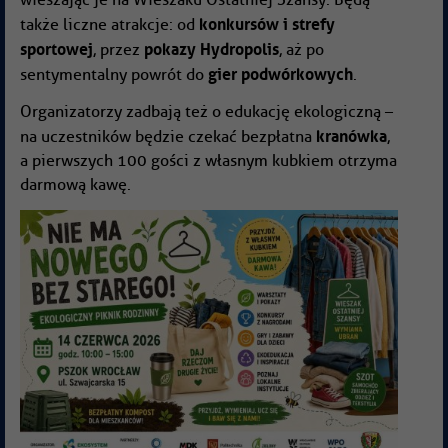
konkursów i strefy
także liczne atrakcje: od
sportowej
pokazy Hydropolis
, przez
, aż po
gier podwórkowych
sentymentalny powrót do
.
Organizatorzy zadbają też o edukację ekologiczną –
kranówka
na uczestników będzie czekać bezpłatna
,
a pierwszych 100 gości z własnym kubkiem otrzyma
darmową kawę.