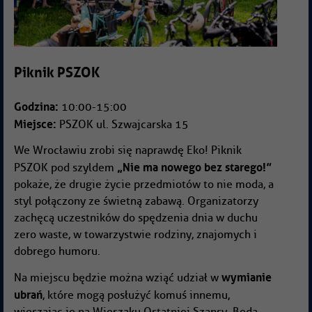
Piknik PSZOK
Godzina:
10:00-15:00
Miejsce:
PSZOK ul. Szwajcarska 15
We Wrocławiu zrobi się naprawdę Eko! Piknik
„Nie ma nowego bez starego!”
PSZOK pod szyldem
pokaże, że drugie życie przedmiotów to nie moda, a
styl połączony ze świetną zabawą. Organizatorzy
zachęcą uczestników do spędzenia dnia w duchu
zero waste, w towarzystwie rodziny, znajomych i
dobrego humoru.
wymianie
Na miejscu będzie można wziąć udział w
ubrań
, które mogą posłużyć komuś innemu,
wieszając je na Wieszaku Ostatniej Szansy. Będą