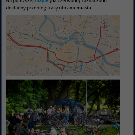
mapie
Na poniższej
(na czerwono) zaznaczono
dokładny przebieg trasy ulicami miasta: