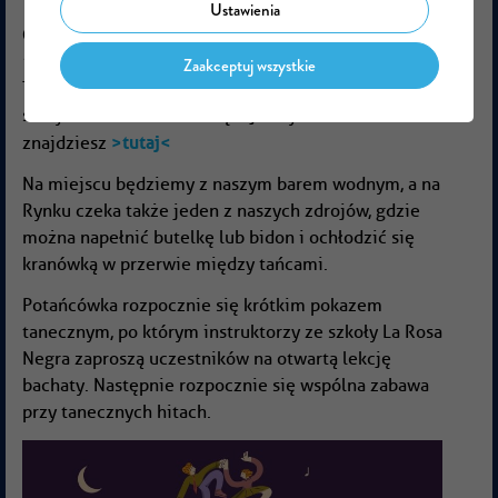
Ustawienia
Gdzie i kiedy:
Rynek / plac Gołębi, sobota, godz.:
18:00-22:00
Zaakceptuj wszystkie
Tańce pod gołym niebem i letnia atmosfera w
samym sercu miasta – więcej o wydarzeniu
>tutaj<
znajdziesz
Na miejscu będziemy z naszym barem wodnym, a na
Rynku czeka także jeden z naszych zdrojów, gdzie
można napełnić butelkę lub bidon i ochłodzić się
kranówką w przerwie między tańcami.
Potańcówka rozpocznie się krótkim pokazem
tanecznym, po którym instruktorzy ze szkoły La Rosa
Negra zaproszą uczestników na otwartą lekcję
bachaty. Następnie rozpocznie się wspólna zabawa
przy tanecznych hitach.