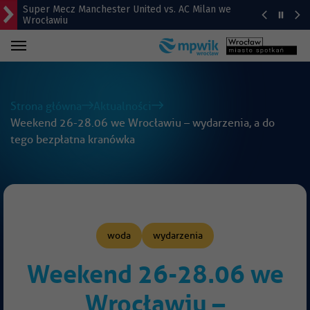
Super Mecz Manchester United vs. AC Milan we
Wrocławiu
Zaćmienie Słońca – 12 sierpnia. O której godzinie?
„Panorama 1670” w Hali Stulecia – zdjęcia z soboty
Strona główna
Aktualności
Weekend 26-28.06 we Wrocławiu – wydarzenia, a do
tego bezpłatna kranówka
Raport inwestycyjny z Wrocławia [1-7.08]
Pyszne sery, wspaniałe wędliny, wyborne słodkości.
W Rynku trwa Wrocławska Feta
woda
wydarzenia
Weekend 26-28.06 we
Wrocławiu –