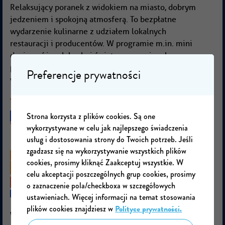
Relaksujący poranek z widokiem na miasto, dobrym
jedzeniem i spokojną atmosferą. To bezpłatne
wydarzenie kulinarne z udziałem lokalnych
restauracji i producentów. W programie m.in. mini
dania z różnych kuchni świata oraz regionalne
produkty. Obowiązują wcześniejsze zapisy ze
Preferencje prywatności
względu na ograniczoną liczbę miejsc.
Strona korzysta z plików cookies. Są one
wykorzystywane w celu jak najlepszego świadczenia
usług i dostosowania strony do Twoich potrzeb. Jeśli
zgadzasz się na wykorzystywanie wszystkich plików
cookies, prosimy kliknąć Zaakceptuj wszystkie. W
celu akceptacji poszczególnych grup cookies, prosimy
o zaznaczenie pola/checkboxa w szczegółowych
ustawieniach. Więcej informacji na temat stosowania
plików cookies znajdziesz w
Polityce prywatności.
Wrocławska potańcówka (sobota, 27.06)